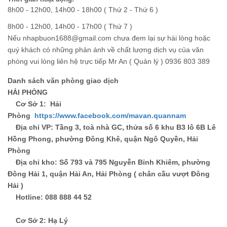
8h00 - 12h00, 14h00 - 18h00 ( Thứ 2 - Thứ 6 )
8h00 - 12h00, 14h00 - 17h00 ( Thứ 7 )
Nếu nhapbuon1688@gmail.com chưa đem lại sự hài lòng hoặc
quý khách có những phản ánh về chất lượng dịch vụ của văn
phòng vui lòng liên hệ trực tiếp Mr An ( Quản lý ) 0936 803 389
Danh sách văn phòng giao dịch
HẢI PHÒNG
Cơ Sở 1: Hải
Phòng
https://www.facebook.com/mavan.quannam
Địa chỉ VP
: Tầng 3, toà nhà GC, thửa số 6 khu B3 lô 6B Lê
Hồng Phong, phường Đông Khê, quận Ngô Quyền, Hải
Phòng
Địa chỉ kho
: Số 793 và 795 Nguyễn Bỉnh Khiêm, phường
Đông Hải 1, quận Hải An, Hải Phòng ( chân cầu vượt Đông
Hải )
Hotline
: 088 888 44 52
Cơ Sở 2: Hạ Lý