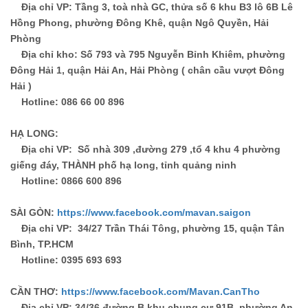
Địa chỉ VP
: Tầng 3, toà nhà GC, thửa số 6 khu B3 lô 6B Lê
Hồng Phong, phường Đông Khê, quận Ngô Quyền, Hải
Phòng
Địa chỉ kho
: Số 793 và 795 Nguyễn Bỉnh Khiêm, phường
Đông Hải 1, quận Hải An, Hải Phòng ( chân cầu vượt Đông
Hải )
Hotline
: 086 66 00 896
HẠ LONG:
Địa chỉ VP
: Số nhà 309 ,đường 279 ,tổ 4 khu 4 phường
giếng đáy, THÀNH phố hạ long, tỉnh quảng ninh
Hotline
: 0866 600 896
SÀI GÒN:
https://www.facebook.com/mavan.saigon
Địa chỉ VP
: 34/27 Trần Thái Tông, phường 15, quận Tân
Bình, TP.HCM
Hotline
: 0395 693 693
CẦN THƠ:
https://www.facebook.com/Mavan.CanTho
Địa chỉ VP
: 34/36 đường B khu chung cư 91B, phường An