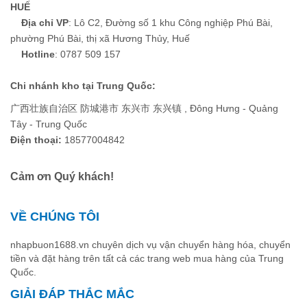
HUẾ
Địa chỉ VP
: Lô C2, Đường số 1 khu Công nghiệp Phú Bài,
phường Phú Bài, thị xã Hương Thủy, Huế
Hotline
: 0787 509 157
Chi nhánh kho tại Trung Quốc:
广西壮族自治区 防城港市 东兴市 东兴镇 , Đông Hưng - Quảng
Tây - Trung Quốc
Điện thoại:
18577004842
Cảm ơn Quý khách!
VỀ CHÚNG TÔI
nhapbuon1688.vn chuyên dịch vụ vận chuyển hàng hóa, chuyển
tiền và đặt hàng trên tất cả các trang web mua hàng của Trung
Quốc.
GIẢI ĐÁP THẮC MẮC