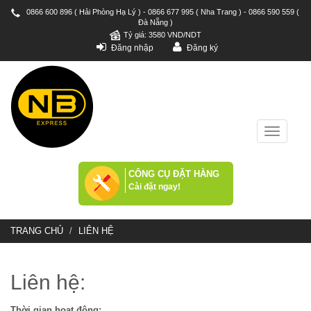
0866 600 896 ( Hải Phòng Hạ Lý ) - 0866 677 995 ( Nha Trang ) - 0866 590 559 (
Đà Nẵng )
Tỷ giá: 3580 VND/NDT
Đăng nhập
Đăng ký
Toggle
navigatio
CÔNG CỤ ĐẶT HÀNG
Cài đặt ngay!
TRANG CHỦ
LIÊN HỆ
Liên hệ:
Thời gian hoạt động: